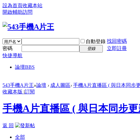
設為首頁
收藏本站
開啟輔助訪問
找回密碼
自動登錄
密碼
立即註冊
登錄
快捷導航
論壇
BBS
543手機A片王
»
論壇
›
成人圖區
›
手機A片直播區 ( 與日本同步更
收藏本版
|
訂閱
手機A片直播區 ( 與日本同步更新
返 回
全部