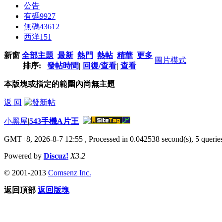
公告
有碼
9927
無碼
43612
西洋
151
新窗
全部主題
最新
熱門
熱帖
精華
更多
圖片模式
排序:
發帖時間
|
回復/查看
|
查看
本版塊或指定的範圍內尚無主題
返 回
小黑屋
|
543手機A片王
GMT+8, 2026-8-7 12:55
, Processed in 0.042538 second(s), 5 querie
Powered by
Discuz!
X3.2
© 2001-2013
Comsenz Inc.
返回頂部
返回版塊